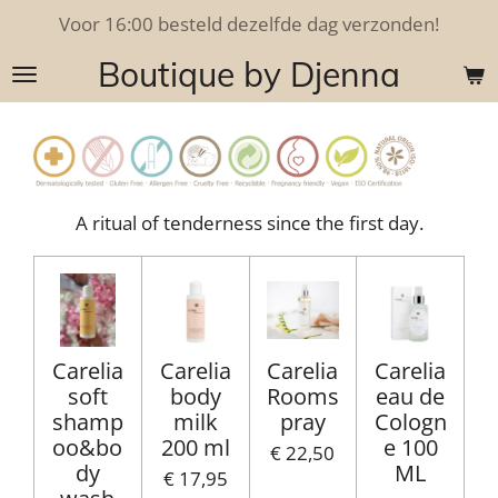
Voor 16:00 besteld dezelfde dag verzonden!
Ga
direct
Boutique by Djenna
naar
de
hoofdinhoud
A ritual of tenderness since the first day.
Carelia
Carelia
Carelia
Carelia
soft
body
Rooms
eau de
shamp
milk
pray
Cologn
oo&bo
200 ml
e 100
€ 22,50
dy
ML
€ 17,95