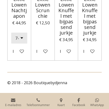
Lowen
Lowen
Lowen
Lowen
Nachtj
Scrun
Knuffe
Knuffe
apon
chie
l met
l met
bijpas
bijpas
€ 44,95
€ 12,50
send
send
jurkje
jurkje
€ 34,95
€ 34,95
In winkelwagen
In winkelwagen
In winkelwagen
In winkelwag
© 2018 - 2026 Boutiquebydjenna
E-mailadres
Telefoonnummer
Kaart
Facebook
WhatsApp