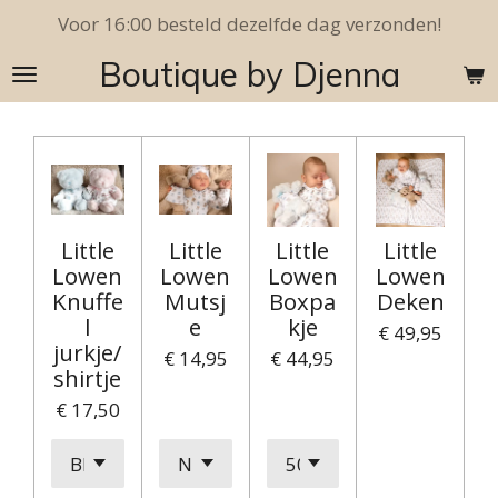
Voor 16:00 besteld dezelfde dag verzonden!
Ga
direct
Boutique by Djenna
naar
de
hoofdinhoud
Little
Little
Little
Little
Lowen
Lowen
Lowen
Lowen
Knuffe
Mutsj
Boxpa
Deken
l
e
kje
€ 49,95
jurkje/
€ 14,95
€ 44,95
shirtje
€ 17,50