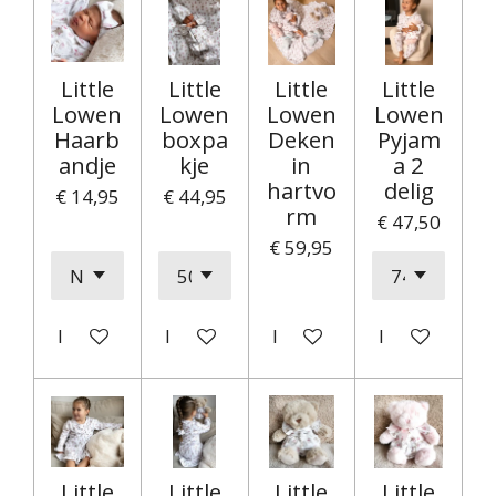
Little
Little
Little
Little
Lowen
Lowen
Lowen
Lowen
Haarb
boxpa
Deken
Pyjam
andje
kje
in
a 2
hartvo
delig
€ 14,95
€ 44,95
rm
€ 47,50
€ 59,95
In winkelwagen
In winkelwagen
In winkelwagen
In winkelwag
Little
Little
Little
Little