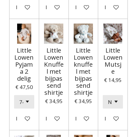
In winkelwagen
In winkelwagen
In winkelwagen
In winkelwag
Little
Little
Little
Little
Lowen
Lowen
Lowen
Lowen
Pyjam
Knuffe
knuffe
Mutsj
a 2
l met
l met
e
delig
bijpas
bijpas
€ 14,95
send
send
€ 47,50
shirtje
shirtje
€ 34,95
€ 34,95
In winkelwagen
In winkelwagen
In winkelwagen
In winkelwag