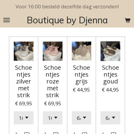
Voor 16:00 besteld dezelfde dag verzonden!
Ga
direct
Boutique by Djenna
naar
de
hoofdinhoud
Schoe
Schoe
Schoe
Schoe
ntjes
ntjes
ntjes
ntjes
zilver
roze
grijs
goud
met
met
€ 44,95
€ 44,95
strik
strik
€ 69,95
€ 69,95