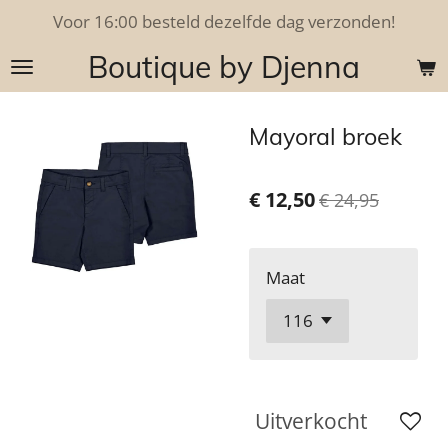
Voor 16:00 besteld dezelfde dag verzonden!
Ga
direct
Boutique by Djenna
naar
de
hoofdinhoud
Mayoral broek
€ 12,50
€ 24,95
Maat
Uitverkocht