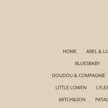
Ga
direct
naar
de
hoofdinhoud
HOME
ABEL & L
BLUESBABY
DOUDOU & COMPAGNIE
LITTLE LOWEN
LYLE
MITCH&SON
PATA