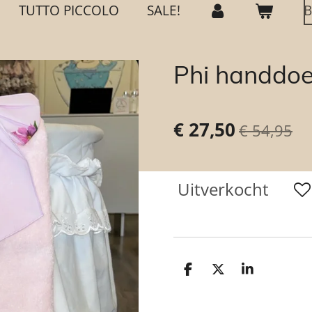
TUTTO PICCOLO
SALE!
B
Phi handdo
€ 27,50
€ 54,95
Uitverkocht
D
D
S
e
e
h
l
e
a