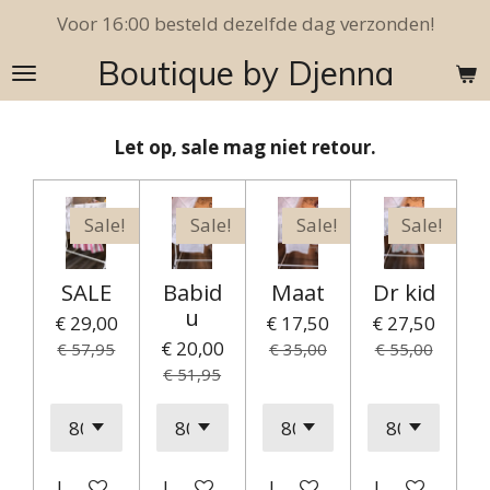
Voor 16:00 besteld dezelfde dag verzonden!
Ga
direct
Boutique by Djenna
naar
de
hoofdinhoud
Let op, sale mag niet retour.
Sale!
Sale!
Sale!
Sale!
SALE
Babid
Maat
Dr kid
u
€ 29,00
€ 17,50
€ 27,50
€ 20,00
€ 57,95
€ 35,00
€ 55,00
€ 51,95
In winkelwagen
In winkelwagen
In winkelwagen
In winkelwag