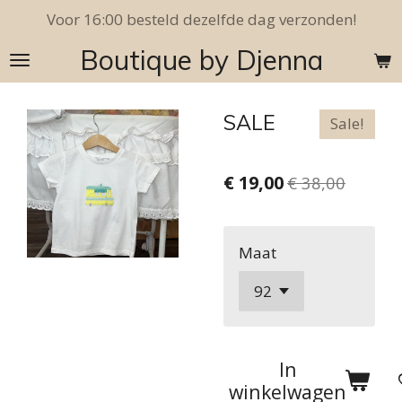
Voor 16:00 besteld dezelfde dag verzonden!
Ga
direct
Boutique by Djenna
naar
de
hoofdinhoud
SALE
Sale!
€ 19,00
€ 38,00
Maat
In
winkelwagen