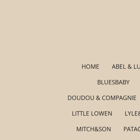
Ga
direct
naar
de
hoofdinhoud
HOME
ABEL & L
BLUESBABY
DOUDOU & COMPAGNIE
LITTLE LOWEN
LYLE
MITCH&SON
PATA