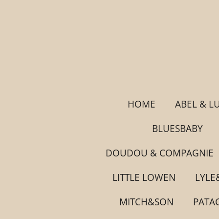
Ga
direct
naar
de
hoofdinhoud
HOME
ABEL & L
BLUESBABY
DOUDOU & COMPAGNIE
LITTLE LOWEN
LYLE
MITCH&SON
PATA