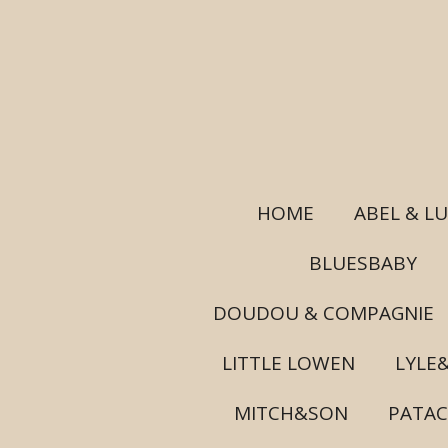
Ga
direct
naar
de
hoofdinhoud
HOME
ABEL & L
BLUESBABY
DOUDOU & COMPAGNIE
LITTLE LOWEN
LYLE
MITCH&SON
PATA