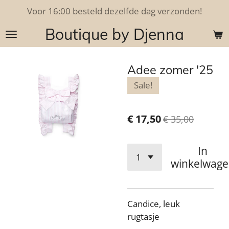
Voor 16:00 besteld dezelfde dag verzonden!
Ga
direct
Boutique by Djenna
naar
de
hoofdinhoud
Adee zomer '25
Sale!
€ 17,50
€ 35,00
In
winkelwag
Candice, leuk
rugtasje