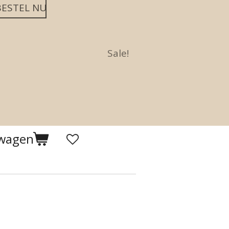
BESTEL NU
Sale!
lwagen