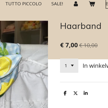
TUTTO PICCOLO
SALE!
Haarband
€ 7,00
€ 10,00
In winke
D
D
S
e
e
h
l
e
a