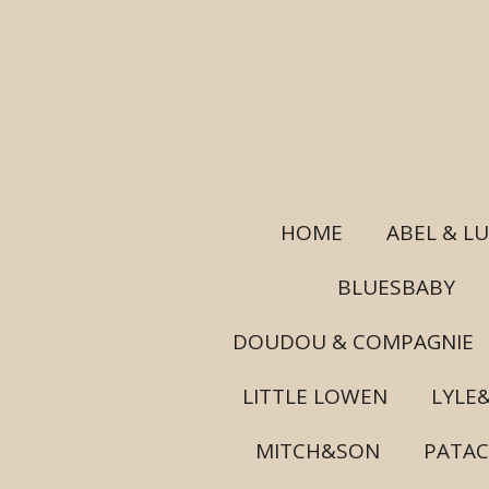
Ga
direct
naar
de
hoofdinhoud
HOME
ABEL & L
BLUESBABY
DOUDOU & COMPAGNIE
LITTLE LOWEN
LYLE
MITCH&SON
PATA