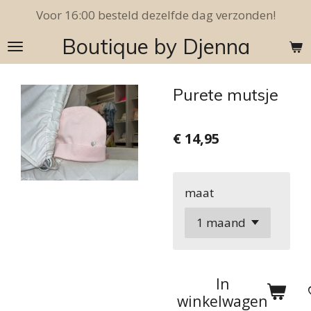
Voor 16:00 besteld dezelfde dag verzonden!
Ga
direct
Boutique by Djenna
naar
de
hoofdinhoud
Purete mutsje
€ 14,95
maat
In
winkelwagen