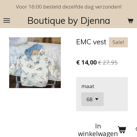
Voor 16:00 besteld dezelfde dag verzonden!
Ga
direct
Boutique by Djenna
naar
de
hoofdinhoud
EMC vest
Sale!
€ 14,00
€ 27,95
maat
In
winkelwagen