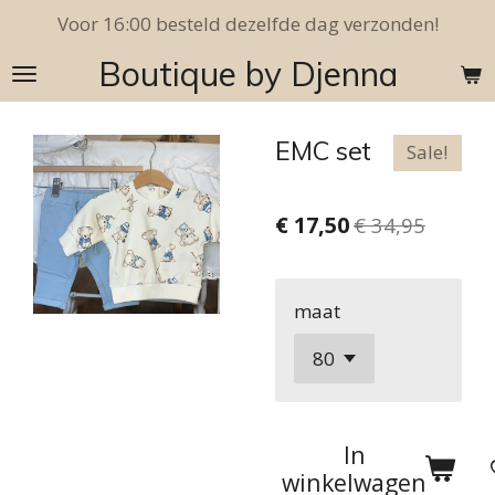
Voor 16:00 besteld dezelfde dag verzonden!
Ga
direct
Boutique by Djenna
naar
de
hoofdinhoud
EMC set
Sale!
€ 17,50
€ 34,95
maat
In
winkelwagen