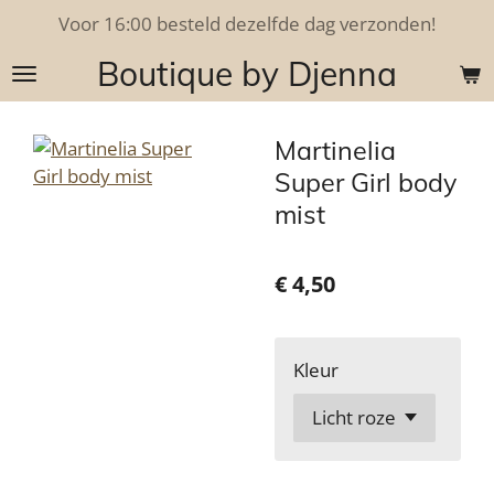
Voor 16:00 besteld dezelfde dag verzonden!
Ga
direct
Boutique by Djenna
naar
de
hoofdinhoud
Martinelia
Super Girl body
mist
€ 4,50
Kleur