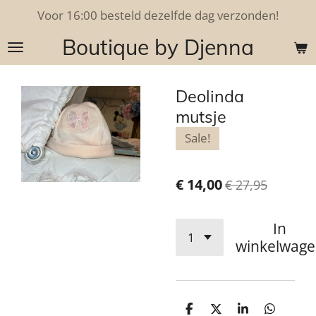
Voor 16:00 besteld dezelfde dag verzonden!
Ga
direct
Boutique by Djenna
naar
de
hoofdinhoud
Deolinda
mutsje
Sale!
€ 14,00
€ 27,95
In
winkelwag
D
D
S
D