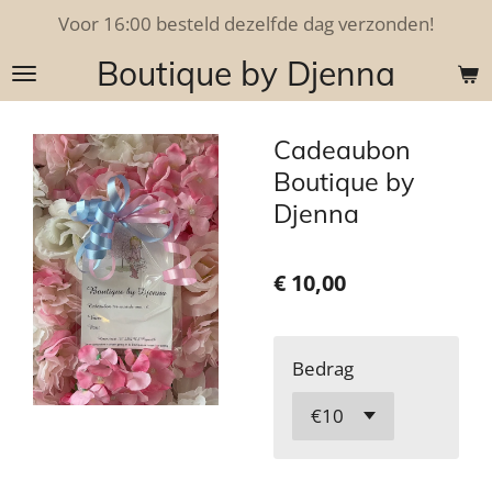
Voor 16:00 besteld dezelfde dag verzonden!
Ga
direct
Boutique by Djenna
naar
de
hoofdinhoud
Cadeaubon
Boutique by
Djenna
€ 10,00
Bedrag