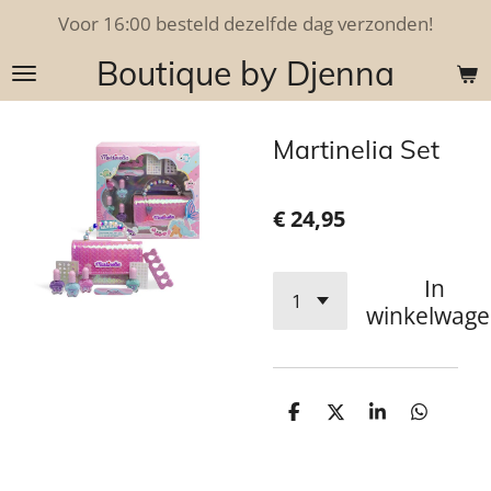
Voor 16:00 besteld dezelfde dag verzonden!
Ga
direct
Boutique by Djenna
naar
de
hoofdinhoud
Martinelia Set
€ 24,95
In
winkelwag
D
D
S
D
e
e
h
e
l
e
a
l
e
l
r
e