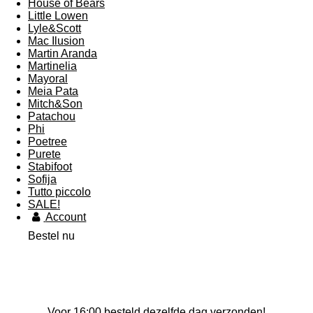
House of Bears
Little Lowen
Lyle&Scott
Mac Ilusion
Martin Aranda
Martinelia
Mayoral
Meia Pata
Mitch&Son
Patachou
Phi
Poetree
Purete
Stabifoot
Sofija
Tutto piccolo
SALE!
Account
Bestel nu
Voor 16:00 besteld dezelfde dag verzonden!