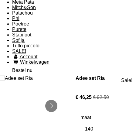
Meia Pata
Mitch&Son
Patachou
Phi
Poetree
Purete
Stabifoot
Sofija
Tutto piccolo
SALE!
Account
Winkelwagen
Bestel nu
Adee set Ria
Sale!
€ 46,25
€ 92,50
maat