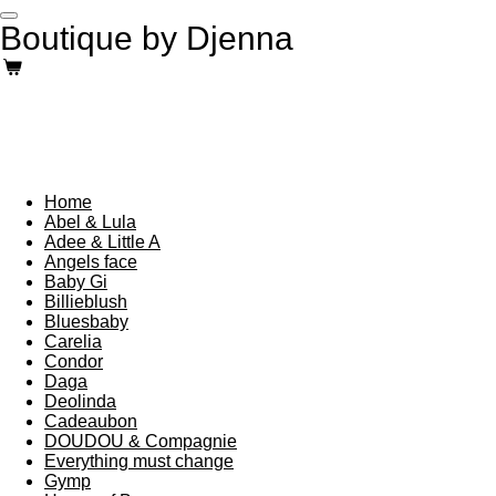
Ga
Boutique by Djenna
direct
naar
de
hoofdinhoud
Home
Abel & Lula
Adee & Little A
Angels face
Baby Gi
Billieblush
Bluesbaby
Carelia
Condor
Daga
Deolinda
Cadeaubon
DOUDOU & Compagnie
Everything must change
Gymp