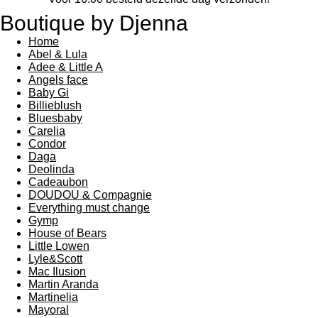
Boutique by Djenna
Home
Abel & Lula
Adee & Little A
Angels face
Baby Gi
Billieblush
Bluesbaby
Carelia
Condor
Daga
Deolinda
Cadeaubon
DOUDOU & Compagnie
Everything must change
Gymp
House of Bears
Little Lowen
Lyle&Scott
Mac Ilusion
Martin Aranda
Martinelia
Mayoral