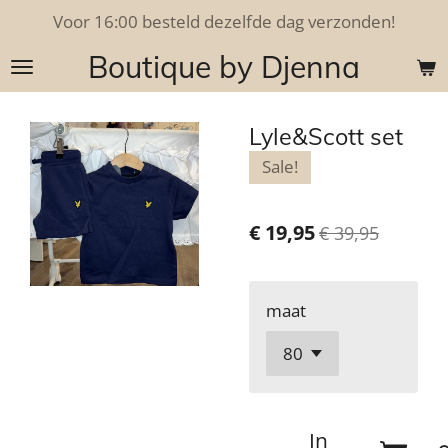
Voor 16:00 besteld dezelfde dag verzonden!
Ga
direct
Boutique by Djenna
naar
de
hoofdinhoud
Lyle&Scott set
Sale!
€ 19,95
€ 39,95
maat
In