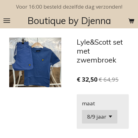
Voor 16:00 besteld dezelfde dag verzonden!
Ga
direct
Boutique by Djenna
naar
de
hoofdinhoud
Lyle&Scott set
met
zwembroek
€ 32,50
€ 64,95
maat