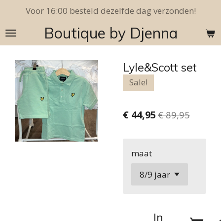
Voor 16:00 besteld dezelfde dag verzonden!
Ga
direct
Boutique by Djenna
naar
de
hoofdinhoud
Lyle&Scott set
Sale!
€ 44,95
€ 89,95
maat
In