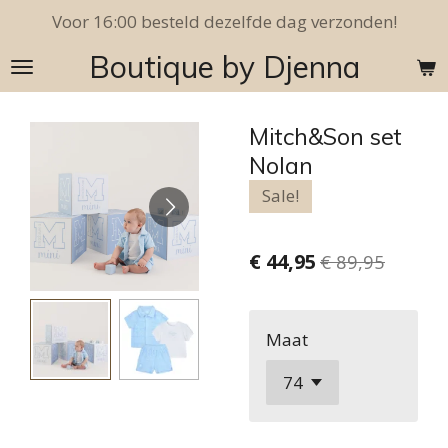
Voor 16:00 besteld dezelfde dag verzonden!
Ga
direct
Boutique by Djenna
naar
de
hoofdinhoud
Mitch&Son set
Nolan
Sale!
€ 44,95
€ 89,95
Maat