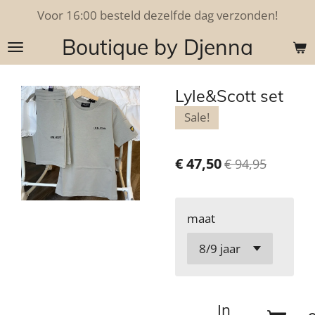
Voor 16:00 besteld dezelfde dag verzonden!
Ga
direct
Boutique by Djenna
naar
de
hoofdinhoud
Lyle&Scott set
Sale!
€ 47,50
€ 94,95
maat
In