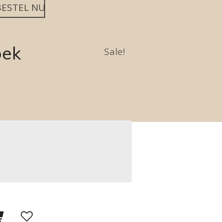
BESTEL NU
oek
Sale!