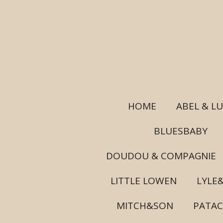
Ga
direct
naar
de
hoofdinhoud
HOME
ABEL & L
BLUESBABY
DOUDOU & COMPAGNIE
LITTLE LOWEN
LYLE
MITCH&SON
PATA