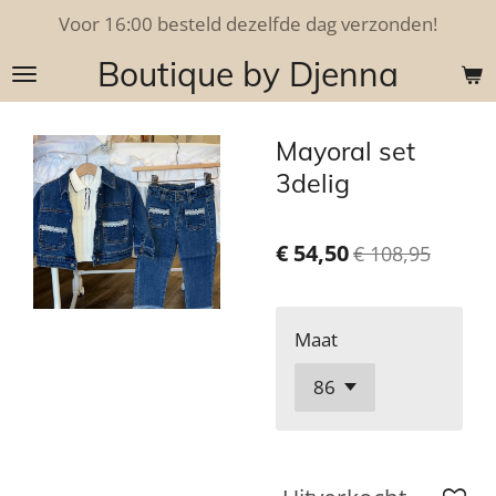
Voor 16:00 besteld dezelfde dag verzonden!
Ga
direct
Boutique by Djenna
naar
de
hoofdinhoud
Mayoral set
3delig
€ 54,50
€ 108,95
Maat