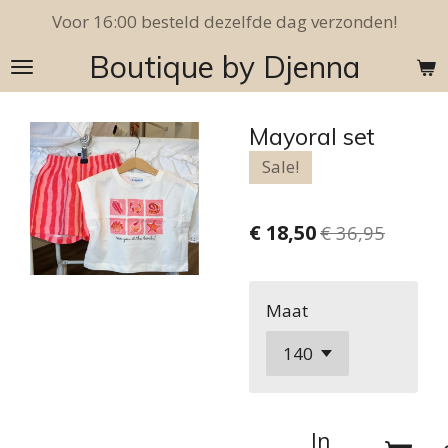
Voor 16:00 besteld dezelfde dag verzonden!
Ga
direct
Boutique by Djenna
naar
de
hoofdinhoud
Mayoral set
Sale!
€ 18,50
€ 36,95
Maat
In