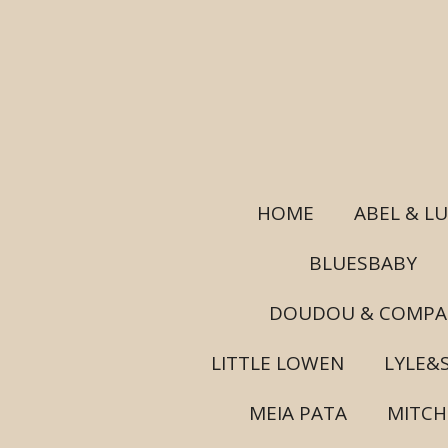
Ga
direct
naar
de
hoofdinhoud
HOME
ABEL & L
BLUESBABY
DOUDOU & COMPA
LITTLE LOWEN
LYLE&
MEIA PATA
MITC