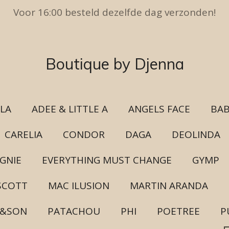
Voor 16:00 besteld dezelfde dag verzonden!
Boutique by Djenna
ULA
ADEE & LITTLE A
ANGELS FACE
BAB
CARELIA
CONDOR
DAGA
DEOLINDA
GNIE
EVERYTHING MUST CHANGE
GYMP
SCOTT
MAC ILUSION
MARTIN ARANDA
H&SON
PATACHOU
PHI
POETREE
P