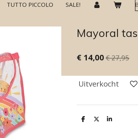
TUTTO PICCOLO
SALE!
Mayoral tas
€ 14,00
€ 27,95
Uitverkocht
D
D
S
e
e
h
l
e
a