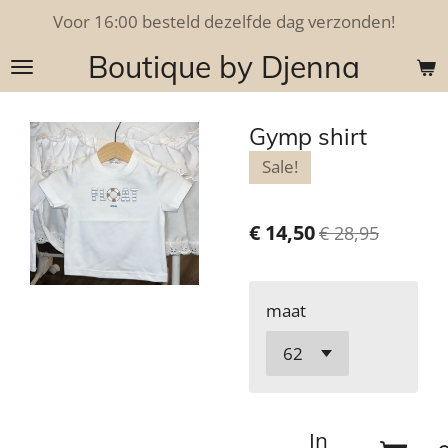
Voor 16:00 besteld dezelfde dag verzonden!
Ga
direct
Boutique by Djenna
naar
de
hoofdinhoud
Gymp shirt
Sale!
€ 14,50
€ 28,95
maat
In