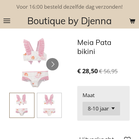
Voor 16:00 besteld dezelfde dag verzonden!
Ga
direct
Boutique by Djenna
naar
de
hoofdinhoud
Meia Pata
bikini
€ 28,50
€ 56,95
Maat