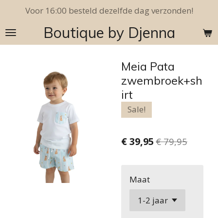
Voor 16:00 besteld dezelfde dag verzonden!
Ga
direct
Boutique by Djenna
naar
de
hoofdinhoud
Meia Pata
zwembroek+sh
irt
Sale!
€ 39,95
€ 79,95
Maat