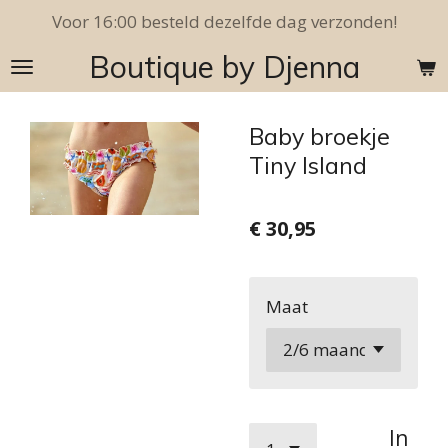
Voor 16:00 besteld dezelfde dag verzonden!
Ga
direct
Boutique by Djenna
naar
de
hoofdinhoud
Baby broekje
Tiny Island
€ 30,95
Maat
In