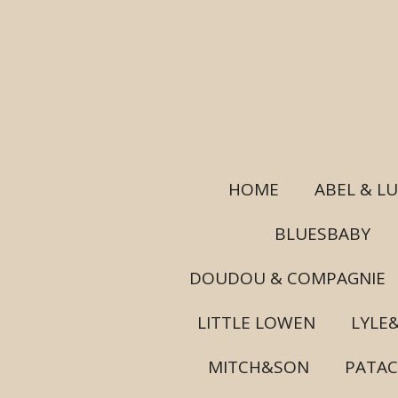
Ga
direct
naar
de
hoofdinhoud
HOME
ABEL & L
BLUESBABY
DOUDOU & COMPAGNIE
LITTLE LOWEN
LYLE
MITCH&SON
PATA