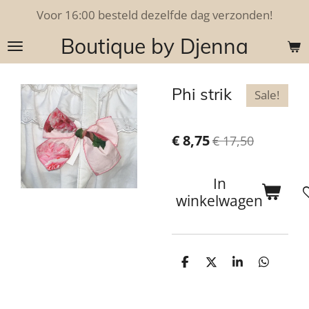
Voor 16:00 besteld dezelfde dag verzonden!
Ga
direct
Boutique by Djenna
naar
de
hoofdinhoud
Phi strik
Sale!
€ 8,75
€ 17,50
In
winkelwagen
D
D
S
D
e
e
h
e
l
e
a
l
e
l
r
e