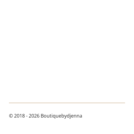
n
e
n
© 2018 - 2026 Boutiquebydjenna