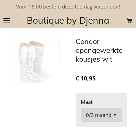
Voor 16:00 besteld dezelfde dag verzonden!
Ga
direct
Boutique by Djenna
naar
de
hoofdinhoud
Condor
opengewerkte
kousjes wit
€ 10,95
Maat