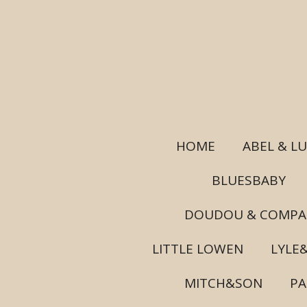
Ga
direct
naar
de
hoofdinhoud
HOME
ABEL & L
BLUESBABY
DOUDOU & COMPA
LITTLE LOWEN
LYLE
MITCH&SON
P