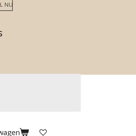
L NU
s
lwagen