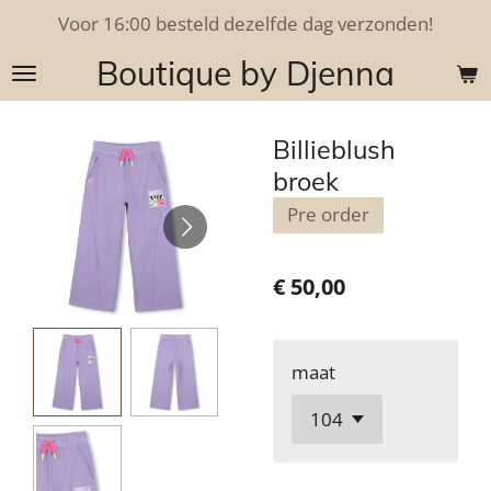
Voor 16:00 besteld dezelfde dag verzonden!
Ga
direct
Boutique by Djenna
naar
de
hoofdinhoud
Billieblush
broek
Pre order
€ 50,00
maat