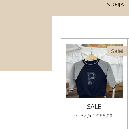
SOFIJA
Sale!
SALE
€ 32,50
€ 65,00