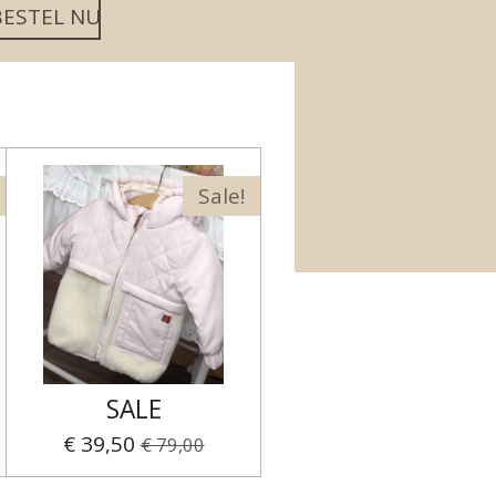
BESTEL NU
Sale!
SALE
€ 39,50
€ 79,00