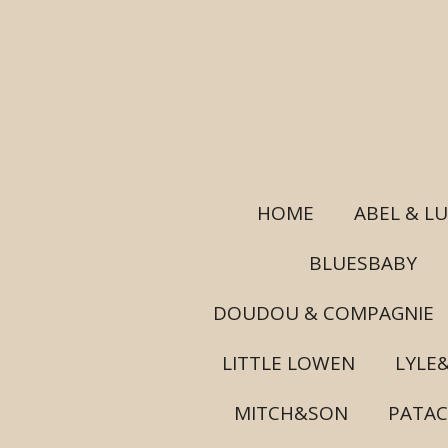
Ga
direct
naar
de
hoofdinhoud
HOME
ABEL & L
BLUESBABY
DOUDOU & COMPAGNIE
LITTLE LOWEN
LYLE
MITCH&SON
PATA